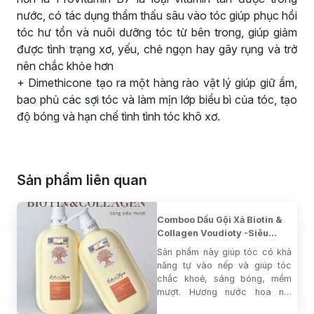
nước, có tác dụng thẩm thấu sâu vào tóc giúp phục hồi
tóc hư tổn và nuôi dưỡng tóc từ bên trong, giúp giảm
được tình trạng xơ, yếu, chẻ ngọn hay gãy rụng và trở
nên chắc khỏe hơn
+ Dimethicone tạo ra một hàng rào vật lý giúp giữ ẩm,
bao phủ các sợi tóc và làm mịn lớp biểu bì của tóc, tạo
độ bóng và hạn chế tình tình tóc khô xơ.
Sản phẩm liên quan
Comboo Dầu Gội Xả Biotin &
Collagen Voudioty -Siêu
Mượt Vàng 1000ml (mẫu
Sản phẩm này giúp tóc có khả
2024)
năng tự vào nếp và giúp tóc
chắc khoẻ, sáng bóng, mềm
mượt. Hương nước hoa nổi
tiếng Gucci, lưu hương suốt