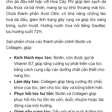
cho da đầu kết hợp với Hoa Cây Phỉ giúp làm sạch da
dầu thừa và bã nhờn, mang lại sự khô thoáng mái tóc.
Chứa thành phần Acid Citric có khả năng chống lão
hoá da đầu, giảm tình trạng gãy rụng và giúp tóc sáng
bóng, suôn mượt. Hương nước hoa nổi tiếng Gaultier,
lưu hương suốt 72H.
Sản phẩm chứa các thành phần chính Biotin và
Collagen, giúp:
Kích thích mọc tóc:
Biotin, còn được gọi là
Vitamin B7, giúp tăng cường sự phát triển của tóc
bằng cách cung cấp các dưỡng chất cần thiết cho
nang tóc.
Làm dày tóc:
Collagen giúp tăng cường độ chắc
khỏe của tóc, làm cho tóc dày và bồng bềnh hơn.
Phục hồi tóc hư tổn:
Biotin và Collagen giúp
phục hồi tóc hư tổn do uốn, duỗi, nhuộm hoặc tác
động của môi trường.
Giảm gãy rụng tóc:
Dầu gội giúp nuôi dưỡng tóc