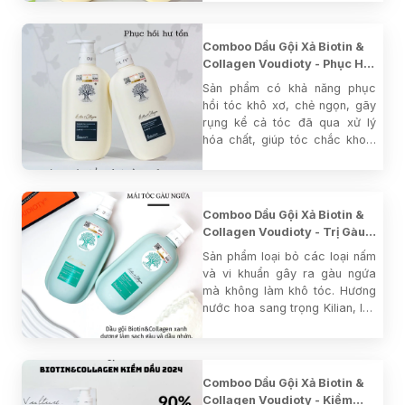
72H
Comboo Dầu Gội Xả Biotin &
Collagen Voudioty - Phục Hồi
Trắng 1000ml (mẫu 2024)
Sản phẩm có khả năng phục
hồi tóc khô xơ, chẻ ngọn, gãy
rụng kể cả tóc đã qua xử lý
hóa chất, giúp tóc chắc khoẻ,
sáng bóng, suôn mượt. Hương
nước hoa nổi tiếng Wild
Yarrow, khả năng lưu hương lên
tới 72H.
Comboo Dầu Gội Xả Biotin &
Collagen Voudioty - Trị Gàu
Xanh Dương 1000ml (mẫu
Sản phẩm loại bỏ các loại nấm
2024)
và vi khuẩn gây ra gàu ngứa
mà không làm khô tóc. Hương
nước hoa sang trọng Kilian, lưu
hương suốt 72H.
Comboo Dầu Gội Xả Biotin &
Collagen Voudioty - Kiềm