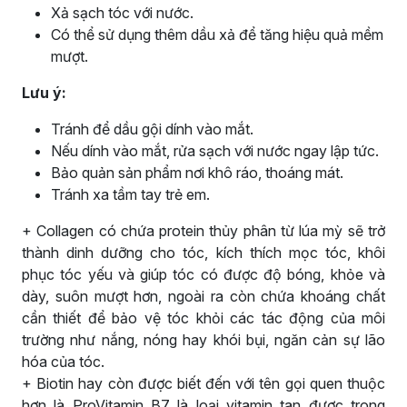
Xả sạch tóc với nước.
Có thể sử dụng thêm dầu xả để tăng hiệu quả mềm
mượt.
Lưu ý:
Tránh để dầu gội dính vào mắt.
Nếu dính vào mắt, rửa sạch với nước ngay lập tức.
Bảo quản sản phẩm nơi khô ráo, thoáng mát.
Tránh xa tầm tay trẻ em.
+ Collagen có chứa protein thủy phân từ lúa mỳ sẽ trở
thành dinh dưỡng cho tóc, kích thích mọc tóc, khôi
phục tóc yếu và giúp tóc có được độ bóng, khỏe và
dày, suôn mượt hơn, ngoài ra còn chứa khoáng chất
cần thiết để bảo vệ tóc khỏi các tác động của môi
trường như nắng, nóng hay khói bụi, ngăn cản sự lão
hóa của tóc.
+ Biotin hay còn được biết đến với tên gọi quen thuộc
hơn là ProVitamin B7 là loại vitamin tan được trong